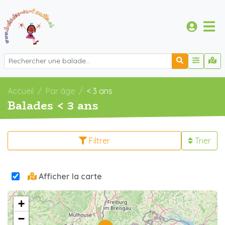
Accueil
Par âge
< 3 ans
Balades < 3 ans
Filtrer
Trier
Afficher la carte
+
−