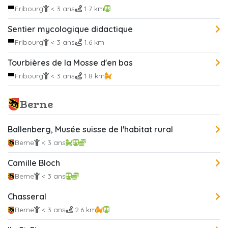
Fribourg
< 3 ans
1.7 km
Sentier mycologique didactique
Fribourg
< 3 ans
1.6 km
Tourbières de la Mosse d'en bas
Fribourg
< 3 ans
1.8 km
Berne
Ballenberg, Musée suisse de l'habitat rural
Berne
< 3 ans
Camille Bloch
Berne
< 3 ans
Chasseral
Berne
< 3 ans
2.6 km