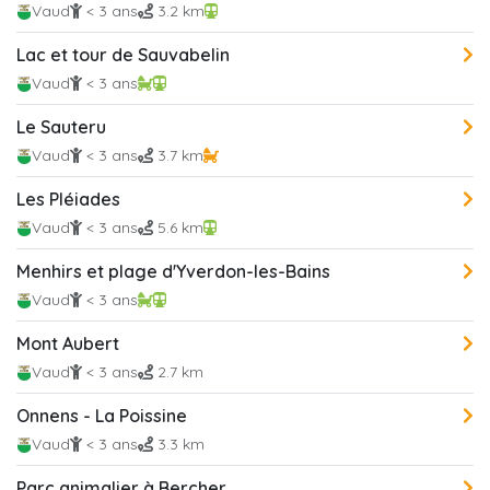
Vaud
< 3 ans
3.2 km
Lac et tour de Sauvabelin
Vaud
< 3 ans
Le Sauteru
Vaud
< 3 ans
3.7 km
Les Pléiades
Vaud
< 3 ans
5.6 km
Menhirs et plage d'Yverdon-les-Bains
Vaud
< 3 ans
Mont Aubert
Vaud
< 3 ans
2.7 km
Onnens - La Poissine
Vaud
< 3 ans
3.3 km
Parc animalier à Bercher