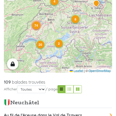
4
8
74
2
20
Leaflet
|
©
OpenStreetMap
109
balades trouvées
Afficher
/ page
Neuchâtel
Au fil de l'Areuse dans le Val de Travers