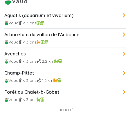
Vaud
Aquatis (aquarium et vivarium)
Vaud
< 3 ans
Arboretum du vallon de l'Aubonne
Vaud
< 3 ans
Avenches
Vaud
< 3 ans
2.2 km
Champ-Pittet
Vaud
< 3 ans
1.6 km
Forêt du Chalet-à-Gobet
Vaud
< 3 ans
PUBLICITÉ