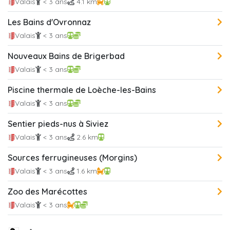
Valais
< 3 ans
4.1 km
Les Bains d'Ovronnaz
Valais
< 3 ans
Nouveaux Bains de Brigerbad
Valais
< 3 ans
Piscine thermale de Loèche-les-Bains
Valais
< 3 ans
Sentier pieds-nus à Siviez
Valais
< 3 ans
2.6 km
Sources ferrugineuses (Morgins)
Valais
< 3 ans
1.6 km
Zoo des Marécottes
Valais
< 3 ans