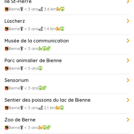
Ile St-Pierre
Berne
< 3 ans
3.6 km
Lüscherz
Berne
< 3 ans
1.4 km
Musée de la communication
Berne
< 3 ans
Parc animalier de Bienne
Berne
< 3 ans
Sensorium
Berne
< 3 ans
Sentier des poissons du lac de Bienne
Berne
< 3 ans
2.1 km
Zoo de Berne
Berne
< 3 ans