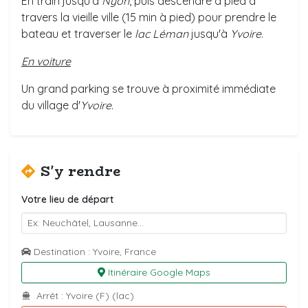
En train jusqu'à
Nyon
, puis descendre à pied à
travers la vieille ville (15 min à pied) pour prendre le
bateau et traverser le
lac Léman
jusqu'à
Yvoire
.
En voiture
Un grand parking se trouve à proximité immédiate
du village d'
Yvoire
.
S'y rendre
Votre lieu de départ
Destination : Yvoire, France
Itinéraire Google Maps
Arrêt : Yvoire (F) (lac)