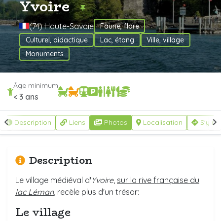
Yvoire
(74) Haute-Savoie
Faune, flore
Culturel, didactique
Lac, étang
Ville, village
Monuments
Âge minimum
< 3 ans
Description
Liens
Photos
Localisation
S'y re
Description
Le village médiéval d'
Yvoire
,
sur la rive française du
lac Léman
, recèle plus d'un trésor:
Le village