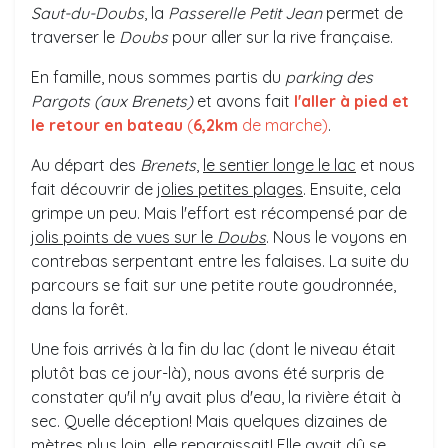
Saut-du-Doubs
, la
Passerelle Petit Jean
permet de
traverser le
Doubs
pour aller sur la rive française.
En famille, nous sommes partis du
parking des
Pargots
(aux Brenets)
et avons fait
l'aller à pied et
le retour en bateau
(
6,2km
de marche)
.
Au départ des
Brenets
,
le sentier longe le lac
et nous
fait découvrir de
jolies petites plages
. Ensuite, cela
grimpe un peu. Mais l'effort est récompensé par de
jolis points de vues sur le
Doubs
. Nous le voyons en
contrebas serpentant entre les falaises. La suite du
parcours se fait sur une petite route goudronnée,
dans la forêt.
Une fois arrivés à la fin du lac (dont le niveau était
plutôt bas ce jour-là), nous avons été surpris de
constater qu'il n'y avait plus d'eau, la rivière était à
sec. Quelle déception! Mais quelques dizaines de
mètres plus loin, elle reparaissait! Elle avait dû se