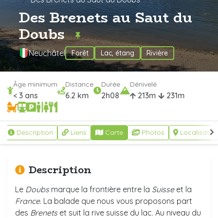
Des Brenets au Saut du
Doubs
Neuchâtel
Forêt
Lac, étang
Rivière
Âge minimum
Distance
Durée
Dénivelé
< 3 ans
6.2 km
2h08
213m
231m
Description
Liens
Carte
Photos
Localisatio
Description
Le
Doubs
marque la frontière entre la
Suisse
et la
France
. La balade que nous vous proposons part
des
Brenets
et suit la rive suisse du lac. Au niveau du