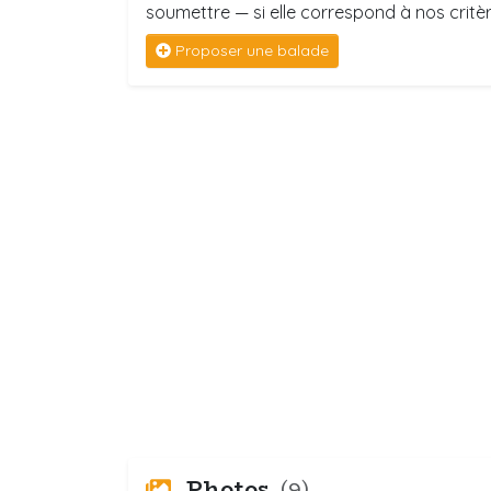
soumettre — si elle correspond à nos critère
Proposer une balade
Photos
(9)