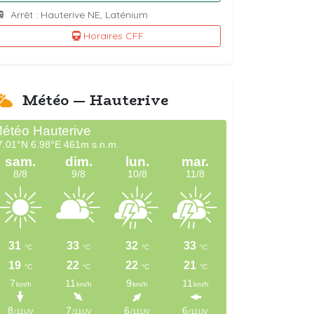
Arrêt : Hauterive NE, Laténium
Horaires CFF
Météo — Hauterive