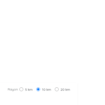
Rayon :
5 km
10 km
20 km