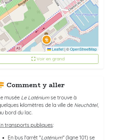
Leaflet
|
©
OpenStreetMap
Voir en grand
Comment y aller
Le musée
Le Laténium
se trouve à
quelques kilomètres de la ville de
Neuchâtel
,
au bord du lac.
En transports publiques
:
En bus l'arrêt "
Laténium
" (ligne 101) se