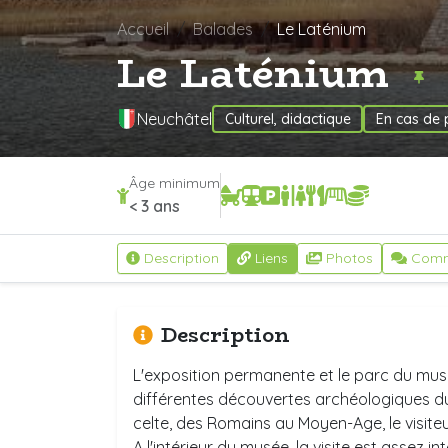
Accueil
Balades
Le Laténium
Le Laténium
Neuchâtel
Culturel, didactique
En cas de 
Âge minimum
< 3 ans
Description
Liens
Photos
Comm
Description
L'exposition permanente et le parc du mu
différentes découvertes archéologiques du l
celte, des Romains au Moyen-Age, le visiteu
A l'intérieur du musée, la visite est assez i