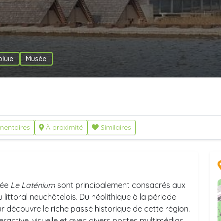
pluie
Musée
entaires
À proximité
Similaires
sée
Le Laténium
sont principalement consacrés aux
ittoral neuchâtelois. Du néolithique à la période
r découvre le riche passé historique de cette région.
nteractive, visuelle et avec divers postes multimédias