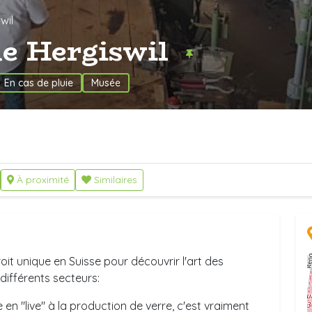
wil
de Hergiswil
En cas de pluie
Musée
À proximité
Similaires
oit unique en Suisse pour découvrir l'art des
 différents secteurs:
te en "live" à la production de verre, c'est vraiment