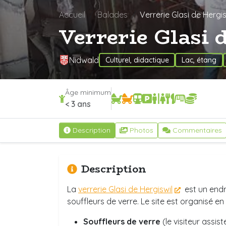
Accueil
Balades
Verrerie Glasi de Hergis
Verrerie Glasi 
Nidwald
Culturel, didactique
Lac, étang
Âge minimum
< 3 ans
Description
Photos
Commentaires
Description
La
verrerie Glasi de Hergiswil
est un endr
souffleurs de verre. Le site est organisé en
Souffleurs de verre
(le visiteur assis