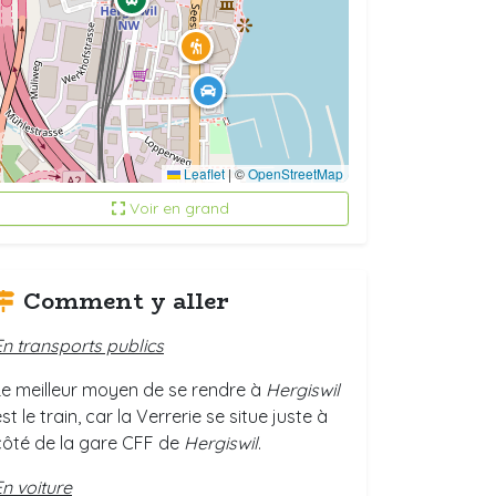
Leaflet
|
©
OpenStreetMap
Voir en grand
Comment y aller
En transports publics
Le meilleur moyen de se rendre à
Hergiswil
st le train, car la Verrerie se situe juste à
côté de la gare CFF de
Hergiswil
.
En voiture