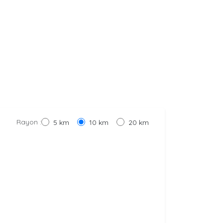
Rayon :
5 km
10 km
20 km