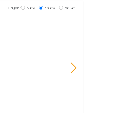
Rayon :
5 km
10 km
20 km