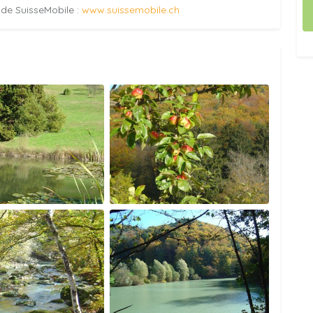
e de SuisseMobile :
www.suissemobile.ch