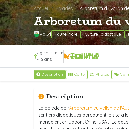
Accueil
Balades
Arboretum du vallon d
Arboretum du v
Vaud
Faune, flore
Culturel, didactique
Âge minimum
< 3 ans
Description
Carte
Photos
Com
Description
La balade de l'
Arboretum du vallon de l'A
sentiers didactiques parcourent le site à 
monde entier: Japon, Chine, USA ... Le paysag
massif de fleurs offrant un véritable plaisir