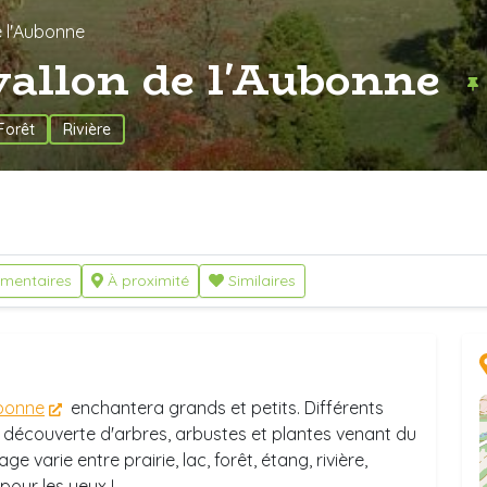
e l'Aubonne
allon de l'Aubonne
Forêt
Rivière
mentaires
À proximité
Similaires
ubonne
enchantera grands et petits. Différents
la découverte d'arbres, arbustes et plantes venant du
e varie entre prairie, lac, forêt, étang, rivière,
 pour les yeux !