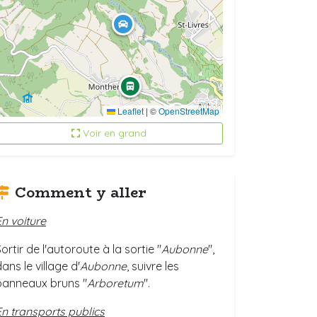
Leaflet
|
©
OpenStreetMap
Voir en grand
Comment y aller
En voiture
ortir de l'autoroute à la sortie "
Aubonne
",
ans le village d'
Aubonne
, suivre les
panneaux bruns "
Arboretum
".
En transports publics