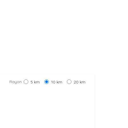
Rayon :
5 km
10 km
20 km