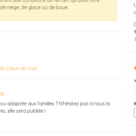
entifs aux conditions du terrain, qui peut être
de neige, de glace ou de boue.
du Creux-du-Van
V
ule
ou adaptée aux familles ? N'hésitez pas à nous la
s, elle sera publiée !