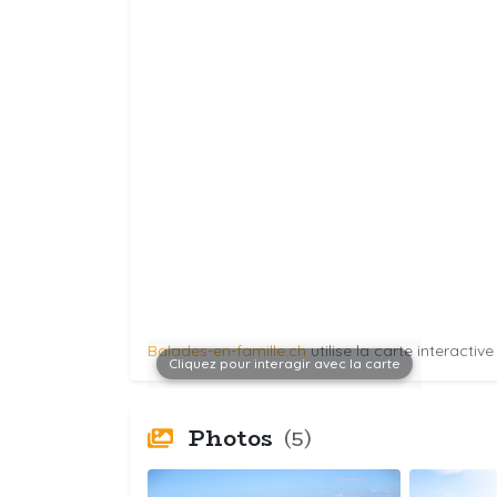
Balades-en-famille.ch
utilise la carte interactiv
Cliquez pour interagir avec la carte
Photos
(5)