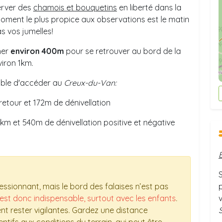
erver des
chamois et bouquetins
en liberté dans la
moment le plus propice aux observations est le matin
as vos jumelles!
her
environ 400m
pour se retrouver au bord de la
viron 1km.
sible d'accéder au
Creux-du-Van:
-retour et 172m de dénivellation
km et 540m de dénivellation positive et négative
S
ressionnant, mais le bord des falaises n’est pas
est donc indispensable, surtout avec les enfants
.
nt rester vigilantes. Gardez une distance
S