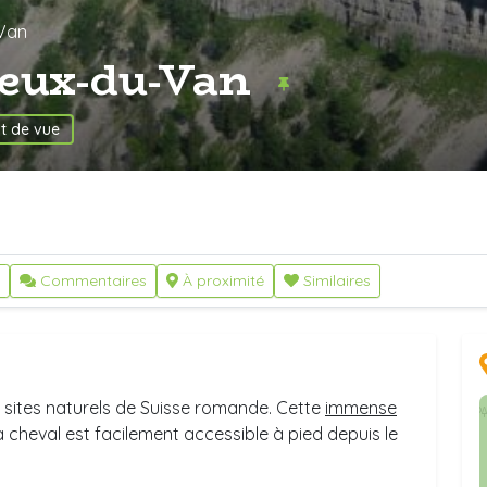
-Van
reux-du-Van
nt de vue
Commentaires
À proximité
Similaires
x sites naturels de Suisse romande. Cette
immense
à cheval est facilement accessible à pied depuis le