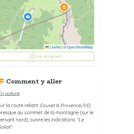
Leaflet
|
©
OpenStreetMap
Voir en grand
Comment y aller
En voiture
ur la route reliant
Couvet
à
Provence/VD
,
presque au sommet de la montagne (sur le
versant nord), suivre les indications
"Le
oliat"
.