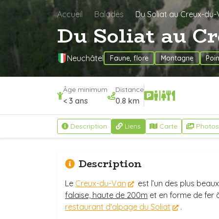
Accueil
Balades
Du Soliat au Creux-du
Du Soliat au C
Neuchâtel
Faune, flore
Montagne
Poi
Âge minimum
Distance
< 3 ans
0.8 km
Description
Liens
Carte
Photos
Description
Le
Creux-du-Van
est l’un des plus beau
falaise, haute de 200m
et en forme de fer 
restaurant d'alpage du Soliat
.