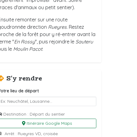
legèrement "improviser" avant. Suivre
traces d'animaux ou petit sentier).
Ensuite remonter sur une route
goudronnée direction
Rueyres
. Restez
proche de la forêt pour y ré-entrer avant la
ferme "
En Rossy
", puis rejoindre le
Sauteru
puis le
Moulin Pacot
.
S'y rendre
otre lieu de départ
Destination : Départ du sentier
Itinéraire Google Maps
Arrêt : Rueyres VD, croisée