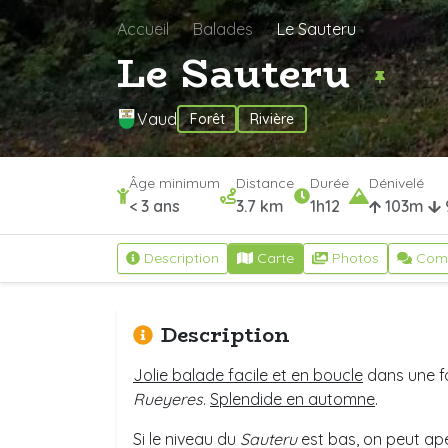
Accueil
Balades
Le Sauteru
Le Sauteru
Vaud
Forêt
Rivière
Âge minimum
Distance
Durée
Dénivelé
< 3 ans
3.7 km
1h12
103m
Description
Carte
Photos
Com
Description
Jolie balade facile et en boucle
dans une fo
Rueyeres
.
Splendide en automne
.
Si le niveau du
Sauteru
est bas, on peut ape