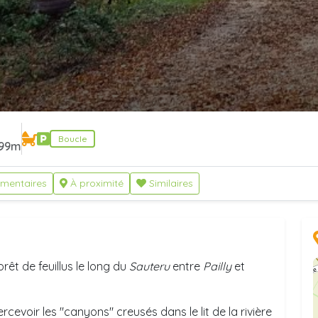
Boucle
99m
mentaires
À proximité
Similaires
rêt de feuillus le long du
Sauteru
entre
Pailly
et
rcevoir les "canyons" creusés dans le lit de la rivière