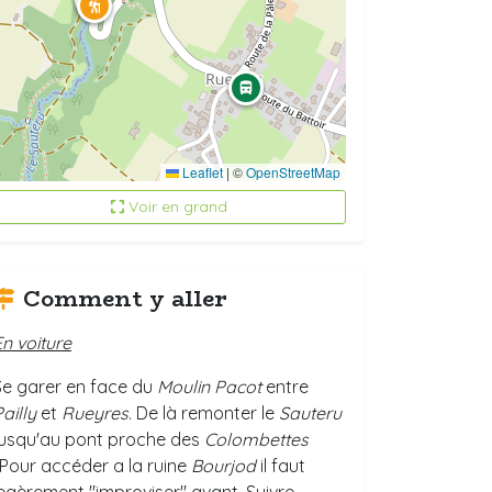
Leaflet
|
©
OpenStreetMap
Voir en grand
Comment y aller
En voiture
Se garer en face du
Moulin Pacot
entre
Pailly
et
Rueyres
. De là remonter le
Sauteru
jusqu'au pont proche des
Colombettes
(Pour accéder a la ruine
Bourjod
il faut