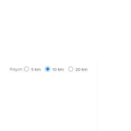
Rayon :
5 km
10 km
20 km