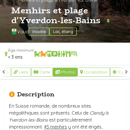
Menhirs et plage
d'Yverdon-les-Bains
Vaud
Insolite
Lac, étang
Âge minimum
< 3 ans
ption
Liens
Carte
Photos
Localisation
S'y re
Description
En Suisse romande, de nombreux sites
mégalithiques sont présents. Celui de
Clendy
à
Yverdon-les-Bains
est particulièrement
impressionnant.
45 menhirs
y ont été érigés,