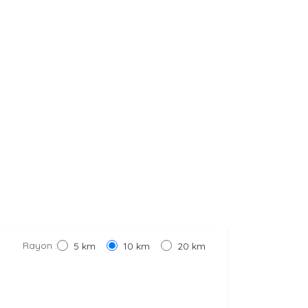
Rayon :
5 km
10 km
20 km