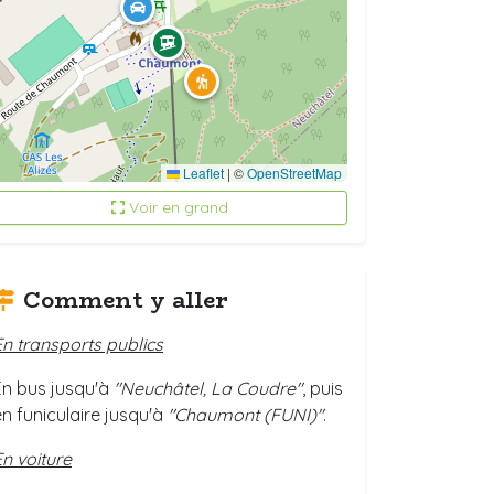
Leaflet
|
©
OpenStreetMap
Voir en grand
Comment y aller
En transports publics
En bus jusqu'à
"Neuchâtel,
La Coudre"
, puis
en funiculaire jusqu'à
"Chaumont (FUNI)"
.
En voiture