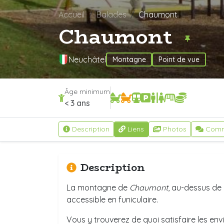
Accueil
Balades
Chaumont
Chaumont
Neuchâtel
Montagne
Point de vue
Âge minimum
< 3 ans
Description
Liens
Photos
Comm
Description
La montagne de
Chaumont
, au-dessus de
accessible en funiculaire.
Vous y trouverez de quoi satisfaire les envi