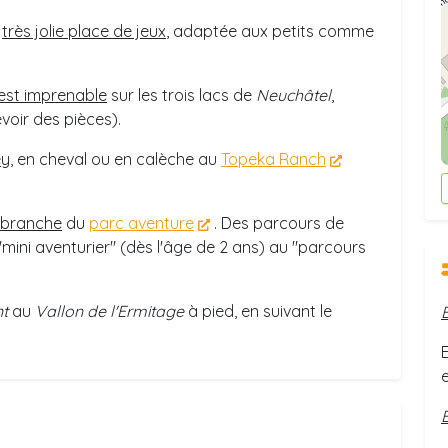
e
très jolie place de jeux
, adaptée aux petits comme
est imprenable
sur les trois lacs de
Neuchâtel
,
évoir des pièces).
ey
, en cheval ou en calèche au
Topeka Ranch
obranche
du
parc aventure
. Des parcours de
"mini aventurier" (dès l'âge de 2 ans) au "parcours
nt
au
Vallon de l'Ermitage
à pied, en suivant le