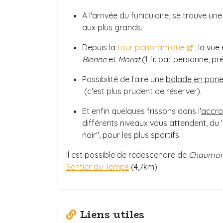
A l'arrivée du funiculaire, se trouve un
aux plus grands.
Depuis la
tour panoramique
, la
vue 
Bienne
et
Morat
(1 fr. par personne, pr
Possibilité de faire une
balade en pon
(c'est plus prudent de réserver).
Et enfin quelques frissons dans l'
accr
différents niveaux vous attendent, du 
noir", pour les plus sportifs.
Il est possible de redescendre de
Chaumo
Sentier du Temps
(4,7km).
Liens utiles