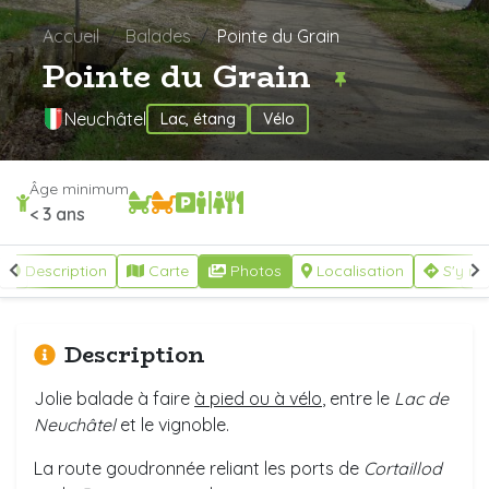
Accueil
Balades
Pointe du Grain
Pointe du Grain
Neuchâtel
Lac, étang
Vélo
Âge minimum
< 3 ans
Description
Carte
Photos
Localisation
S'y re
Description
Jolie balade à faire
à pied ou à vélo
, entre le
Lac de
Neuchâtel
et le vignoble.
La route goudronnée reliant les ports de
Cortaillod