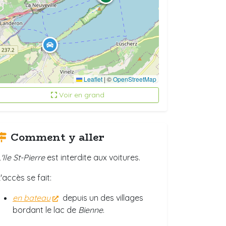
Leaflet
|
©
OpenStreetMap
Voir en grand
Comment y aller
'Ile St-Pierre
est interdite aux voitures.
'accès se fait:
en bateau
depuis un des villages
bordant le lac de
Bienne
.