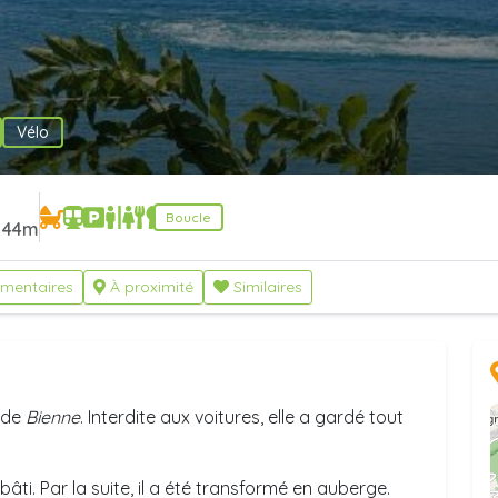
Vélo
Boucle
44m
mentaires
À proximité
Similaires
c de
Bienne
. Interdite aux voitures, elle a gardé tout
 bâti. Par la suite, il a été transformé en auberge.