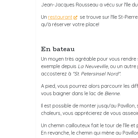
Jean-Jacques Rousseau a vécu sur l'île du
Un
restaurant
se trouve sur l'Ile St-Pierr
qu'à réserver votre place!
En bateau
Un moyen très agréable pour vous rendre s
exemple depuis
La Neuveville
, ou un autre
accosterez à
"St. Petersinsel Nord"
.
A pied, vous pourrez alors parcourir les di
vous baigner dans le lac de
Bienne
.
Il est possible de monter jusqu'au Pavillon,
chaleurs, vous apprécierez de vous asseoir
Un chemin caillouteux fait le tour de l’île 
En revanche, le chemin qui mène au Pavill