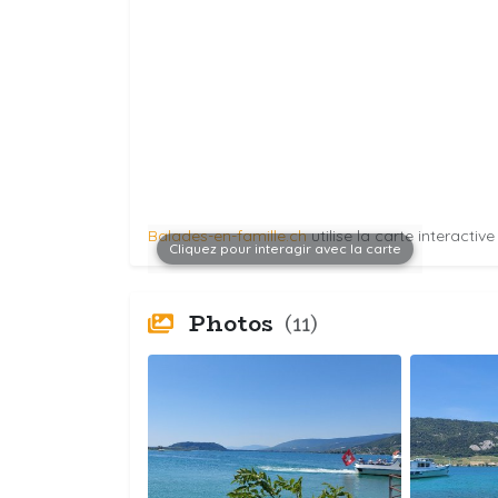
Balades-en-famille.ch
utilise la carte interactiv
Cliquez pour interagir avec la carte
Photos
(11)