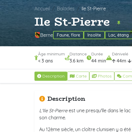
Accueil
Balades
Ile St-Pierre
Ile St-Pierre
Berne
Faune, flore
Insolite
Lac, étang
Âge minimum
Distance
Durée
Dénivelé
< 3 ans
3.6 km
44 min
44m
Description
Carte
Photos
Com
Description
L'
Ile St-Pierre
est une presqu'île dans le la
son charme.
Au 12ème siècle, un cloître clunisien y a été