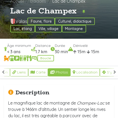
Accueil
Balades
Lac de Champex
Lac de Champex
Valais
Faune, flore
Culturel, didactique
Lac, étang
Ville, village
Montagne
Âge minimum
Distance
Durée
Dénivelé
< 3 ans
1.7 km
30 min
15m
15m
Boucle
ption
Liens
Carte
Photos
Localisation
S'y re
Description
Le magnifique lac de montagne de
Champex-Lac
se
trouve à 1466m d'altitude. Un sentier longe les rives
du lac, il est très agréable à parcourir avec de