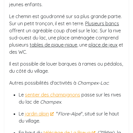
jeunes enfants.
Le chemin est goudronné sur sa plus grande partie.
Sur un petit tronçon, il est en terre.
Plusieurs bancs
offrent un agréable coup d'oeil sur le lac. Sur la rive
sud-ouest du lac, une place aménagée comprend
plusieurs
tables de pique-nique
, une
place de jeux
et
des WC.
Il est possible de louer barques à rames ou pédalos,
du côté du village.
Autres possibilités d'activités à
Champex-Lac
:
Le
sentier des champignons
passe sur les rives
du lac de
Champex
.
Le
jardin alpin
"
Flore-Alpe
"
, situé sur le haut
du village.
En haut du
télésiège de La Breya
(2194m), la