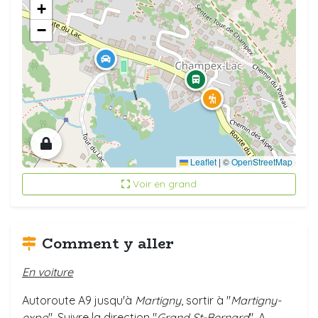
+
−
Leaflet
|
©
OpenStreetMap
Voir en grand
Comment y aller
En voiture
Autoroute A9 jusqu'à
Martigny
, sortir à "
Martigny-
expo
". Suivre la direction "
Grand St-Bernard
". A