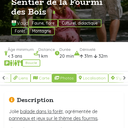
Sentier de la Fourmi
des Bois
Vaud
Faune, flore
Culturel, didactique
Forêt
Montagne
Âge minimum
Distance
Durée
Dénivelé
< 3 ans
1 km
20 min
31m
32m
Boucle
ption
Liens
Carte
Photos
Localisation
S'y re
Description
Jolie
balade dans la forêt,
agrémentée de
panneaux et jeux sur le thème des fourmis
.