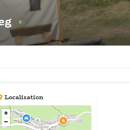
Weg
Localisation
+
−