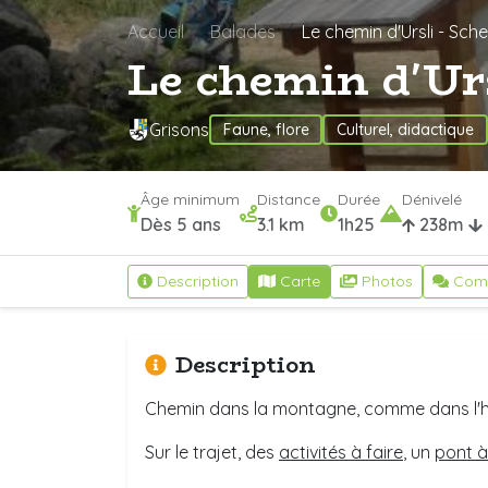
Accueil
Balades
Le chemin d'Ursli - Sch
Le chemin d'Urs
Grisons
Faune, flore
Culturel, didactique
Âge minimum
Distance
Durée
Dénivelé
Dès 5 ans
3.1 km
1h25
238m
Description
Carte
Photos
Com
Description
Chemin dans la montagne, comme dans l'hi
Sur le trajet, des
activités à faire
, un
pont à