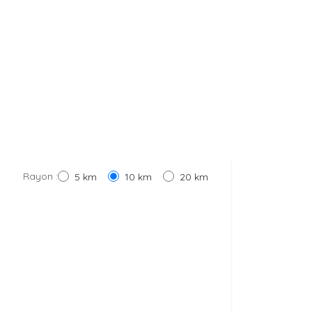
Rayon :
5 km
10 km
20 km