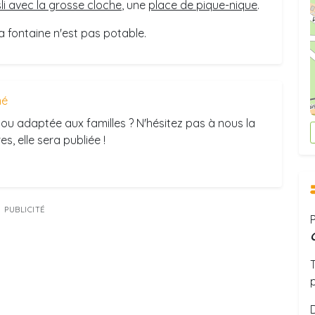
sli avec la grosse cloche
, une
place de pique-nique
.
la fontaine n'est pas potable.
mé
ou adaptée aux familles ? N'hésitez pas à nous la
s, elle sera publiée !
PUBLICITÉ
P
T
D