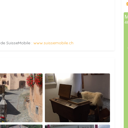
e de SuisseMobile :
www.suissemobile.ch