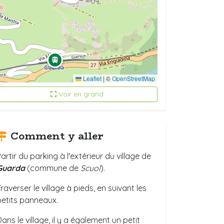
Leaflet
|
©
OpenStreetMap
Voir en grand
Comment y aller
artir du parking à l'extérieur du village de
Guarda
(commune de
Scuol
).
raverser le village à pieds, en suivant les
petits panneaux.
ans le village, il y a également un petit