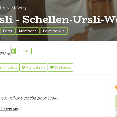
ellen-Ursli-Weg
li - Schellen-Ursli-
Forêt
Montagne
Point de vue
Boucle
238m
mentaires
À proximité
Similaires
stoire "
Une cloche pour Ursli
".
 traverser
.