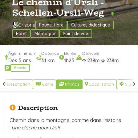
Le chemin d'Ursli -
Schellen-Ursli-Weg
Grisons
Faune, flore
Culturel, didactique
Forêt
Montagne
Point de vue
Âge minimum
Distance
Durée
Dénivelé
Dès 5 ans
3.1 km
1h25
238m
238m
Boucle
Description
Carte
Photos
Localisation
S'y re
Description
Chemin dans la montagne, comme dans l'histoire
"
Une cloche pour Ursli
".