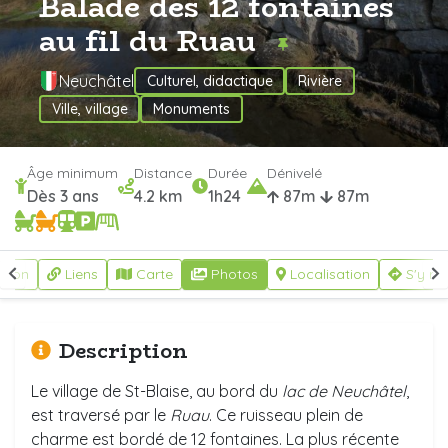
Balade des 12 fontaines
au fil du Ruau
Neuchâtel
Culturel, didactique
Rivière
Ville, village
Monuments
Âge minimum
Distance
Durée
Dénivelé
Dès 3 ans
4.2 km
1h24
87m
87m
ption
Liens
Carte
Photos
Localisation
S'y re
Description
Le village de St-Blaise, au bord du
lac de Neuchâtel
,
est traversé par le
Ruau
. Ce ruisseau plein de
charme est bordé de 12 fontaines. La plus récente