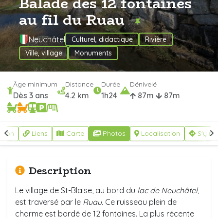
Balade des 12 fontaines
au fil du Ruau
Neuchâtel
Culturel, didactique
Rivière
Ville, village
Monuments
Âge minimum
Distance
Durée
Dénivelé
Dès 3 ans
4.2 km
1h24
87m
87m
ption
Liens
Carte
Photos
Localisation
S'y re
Description
Le village de St-Blaise, au bord du
lac de Neuchâtel
,
est traversé par le
Ruau
. Ce ruisseau plein de
charme est bordé de 12 fontaines. La plus récente