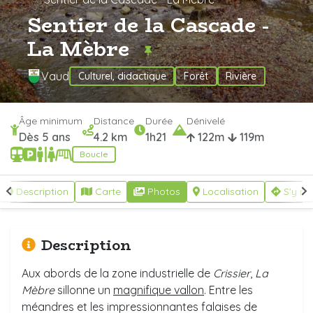
Sentier de la Cascade -
La Mèbre
Vaud
Culturel, didactique
Forêt
Rivière
Âge minimum
Distance
Durée
Dénivelé
Dès 5 ans
4.2 km
1h21
122m
119m
Boucle
Description
Carte
Photos
Localisation
S'y re
Description
Aux abords de la zone industrielle de
Crissier
,
La
Mèbre
sillonne un
magnifique vallon
. Entre les
méandres et les impressionnantes falaises de