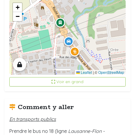
+
−
Leaflet
|
©
OpenStreetMap
Voir en grand
Comment y aller
En transports publics
Prendre le bus no 18 (ligne
Lausanne-Flon -