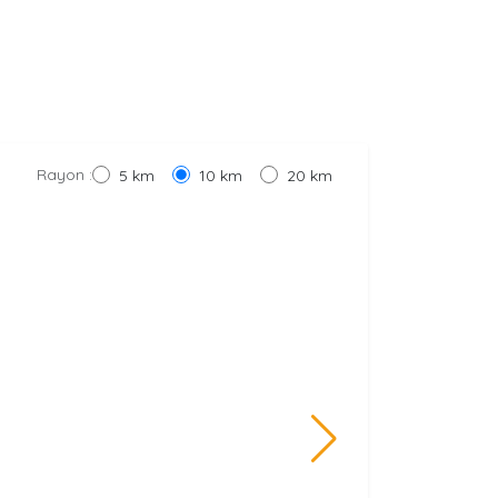
Rayon :
5 km
10 km
20 km