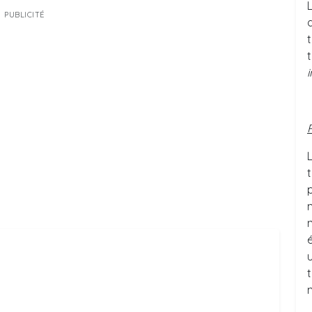
PUBLICITÉ
n
u
t
m