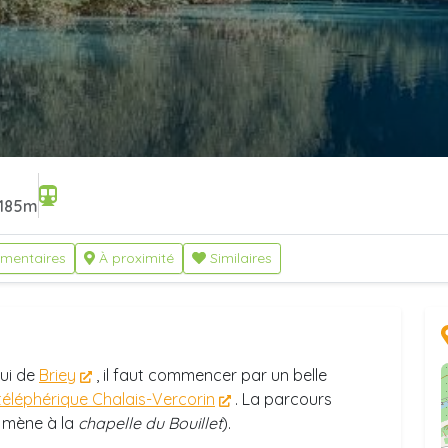
185m
mentaires
À proximité
Similaires
lui de
Briey
, il faut commencer par un belle
téléphérique Chalais-Vercorin
. La parcours
i mène à la
chapelle du Bouillet
).