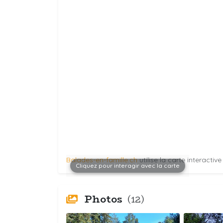
Balades-en-famille.ch
utilise la carte interactiv
Cliquez pour interagir avec la carte
Photos
(12)