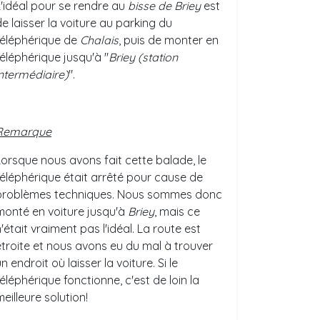
L'idéal pour se rendre au
bisse de Briey
est
de laisser la voiture au parking du
téléphérique de
Chalais
, puis de monter en
téléphérique jusqu'à "
Briey (station
intermédiaire)
".
Remarque
Lorsque nous avons fait cette balade, le
téléphérique était arrêté pour cause de
problèmes techniques. Nous sommes donc
monté en voiture jusqu'à
Briey
, mais ce
'était vraiment pas l'idéal. La route est
étroite et nous avons eu du mal à trouver
n endroit où laisser la voiture. Si le
éléphérique fonctionne, c'est de loin la
eilleure solution!