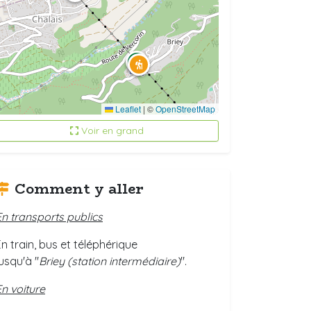
Leaflet
|
©
OpenStreetMap
Voir en grand
Comment y aller
En transports publics
En train, bus et téléphérique
usqu'à "
Briey (station intermédiaire)
".
En voiture