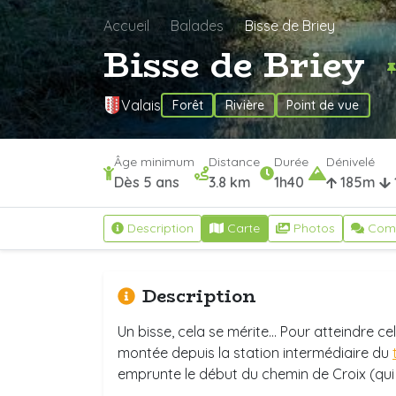
Accueil
Balades
Bisse de Briey
Bisse de Briey
Valais
Forêt
Rivière
Point de vue
Âge minimum
Distance
Durée
Dénivelé
Dès 5 ans
3.8 km
1h40
185m
Description
Carte
Photos
Com
Description
Un bisse, cela se mérite... Pour atteindre ce
montée depuis la station intermédiaire du
emprunte le début du chemin de Croix (qu