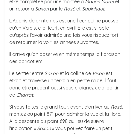
être complétée par une montée à
Mayen Moret
et
un retour à
Saxon
par le
Rosé
et
Sapinhaut
.
L'
Adonis de printemps
est une fleur qui
ne pousse
qu'en Valais
, elle
fleurit en avril
. Elle est si belle
qu'après l'avoir admirée une fois vous risquez fort
de retourner la voir les années suivantes.
Il arrive qu'on observe en même temps la floraison
des abricotiers.
Le sentier entre
Saxon
et la colline de
Vison
est
étroit et traverse un terrain en pente raide, il faut
donc être prudent ou, si vous craignez cela, partir
de
Charrat
.
Si vous faites le grand tour, avant d'arriver au
Rosé
,
montez au point 871 pour admirer la vue et la flore.
A la descente au point 698 au lieu de suivre
l'indication «
Saxon
» vous pouvez faire un petit