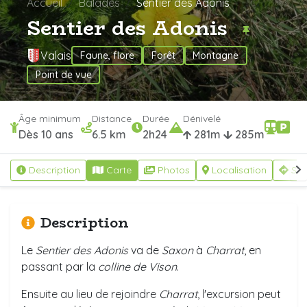
Accueil
Balades
Sentier des Adonis
Sentier des Adonis
Valais
Faune, flore
Forêt
Montagne
Point de vue
Âge minimum
Distance
Durée
Dénivelé
Dès 10 ans
6.5 km
2h24
281m
285m
Description
Carte
Photos
Localisation
S'y
Description
Le
Sentier des Adonis
va de
Saxon
à
Charrat
, en
passant par la
colline de Vison
.
Ensuite au lieu de rejoindre
Charrat
, l'excursion peut