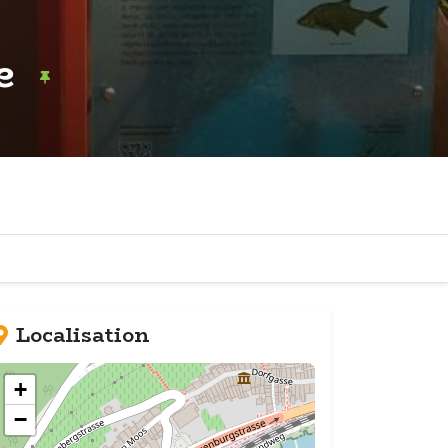
ne
Localisation
+
−