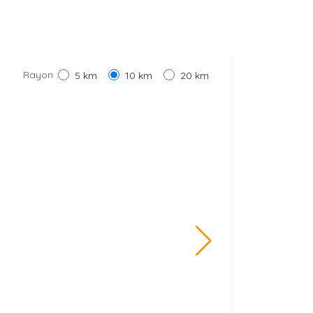
Rayon :
5 km
10 km
20 km