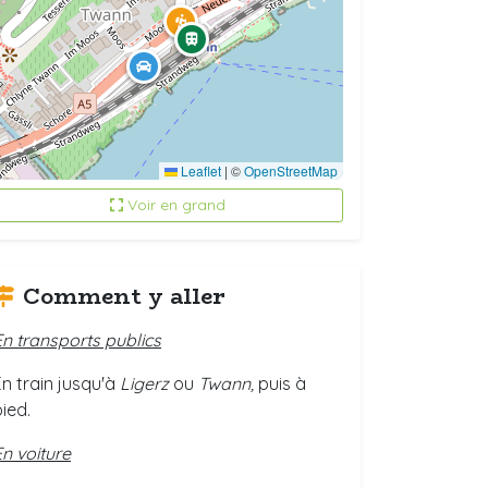
Leaflet
|
©
OpenStreetMap
Voir en grand
Comment y aller
En transports publics
En train jusqu'à
Ligerz
ou
Twann,
puis à
ied.
En voiture