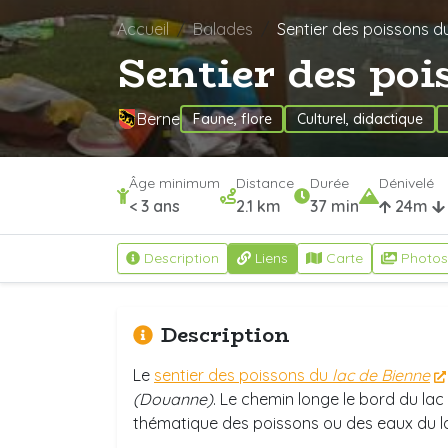
Accueil
Balades
Sentier des poissons d
Sentier des poi
Berne
Faune, flore
Culturel, didactique
Âge minimum
Distance
Durée
Dénivelé
< 3 ans
2.1 km
37 min
24m
Description
Liens
Carte
Photos
Description
Le
sentier des poissons du
lac de Bienne
(Douanne)
. Le chemin longe le bord du lac 
thématique des poissons ou des eaux du l