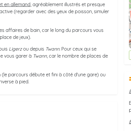
et en allemand
, agréablement illustrés et presque
active (regarder avec des yeux de poisson, simuler
les affaires de bain, car le long du parcours vous
place de jeux).
puis
Ligerz
ou depuis
Twann.
Pour ceux qui se
de vous garer à
Twann
, car le nombre de places de
n (le parcours débute et fini à côté d'une gare) ou
nverse à pied.
p