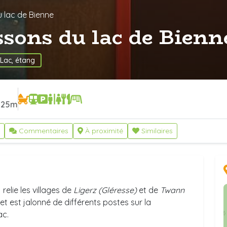
u lac de Bienne
ssons du lac de Bien
Lac, étang
25m
Commentaires
À proximité
Similaires
relie les villages de
Ligerz (Gléresse)
et de
Twann
et est jalonné de différents postes sur la
ac.