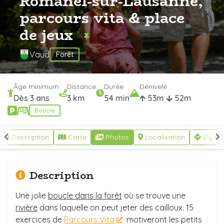
Romanel-sur-Lausanne,
parcours vita & place
de jeux
Vaud
Forêt
Âge minimum
Distance
Durée
Dénivelé
Dès 3 ans
3 km
54 min
53m
52m
Boucle
Description
Carte
Photos
Localisation
S'y re
Description
Une jolie
boucle dans la forêt
où se trouve une
rivière
dans laquelle on peut jeter des cailloux. 15
exercices de
Parcours Vita
motiveront les petits