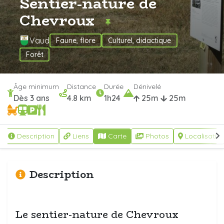
Sentier-nature de
Chevroux
Vaud
Faune, flore
Culturel, didactique
Forêt
Âge minimum
Distance
Durée
Dénivelé
Dès 3 ans
4.8 km
1h24
25m
25m
Description
Liens
Carte
Photos
Localisatio
Description
Le sentier-nature de Chevroux