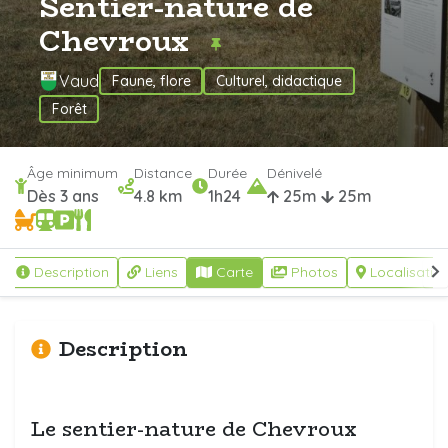
Sentier-nature de
Chevroux
Vaud
Faune, flore
Culturel, didactique
Forêt
Âge minimum
Distance
Durée
Dénivelé
Dès 3 ans
4.8 km
1h24
25m
25m
Description
Liens
Carte
Photos
Localisatio
Description
Le sentier-nature de Chevroux