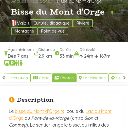
Accueil
Balades
Bisse du Mont d'Orge
Bisse du Mont d'Orge
Valais
Culturel, didactique
Rivière
Montagne
Point de vue
Âge minimum
Distance
Durée
Dénivelé
Dès 7 ans
2.9 km
53 min
24m
167m
Description
Carte
Photos
Localisation
S'y re
Description
Le
bisse du Mont d'Orge
coule du
Lac du Mont
d'Orge
au
Pont-de-la-Morge
(entre
Sion
et
Conthey
). Le sentier longe le bisse,
au milieu des