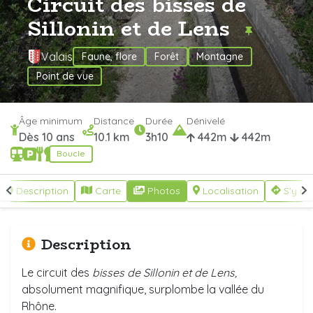
Circuit des bisses de
Sillonin et de Lens
Valais
Faune, flore
Forêt
Montagne
Point de vue
Âge minimum
Distance
Durée
Dénivelé
Dès 10 ans
10.1 km
3h10
442m
442m
Boucle
Description
Carte
Photos
Localisation
S'y re
Description
Le circuit des
bisses de Sillonin et de Lens,
absolument magnifique, surplombe la vallée du
Rhône.