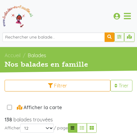
Accueil
Balades
Nos balades en famille
Filtrer
Trier
Afficher la carte
138
balades trouvées
Afficher
/ page