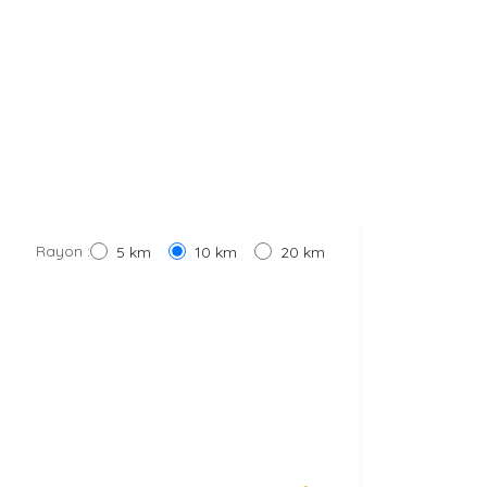
Rayon :
5 km
10 km
20 km