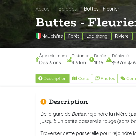
Accueil
Balades
Buttes - Fleurier
Buttes - Fleuri
Neuchâtel
Forêt
Lac, étang
Rivière
Âge minimum
Distance
Durée
Dénivelé
Dès 3 ans
4.3 km
1h15
37m
6
Description
Carte
Photos
Com
Description
De la gare de
Buttes
, rejoindre la rivière (
Le
jusqu'à un petite passerelle rouge (sans ba
Traverser cette passerelle pour rejoindre l