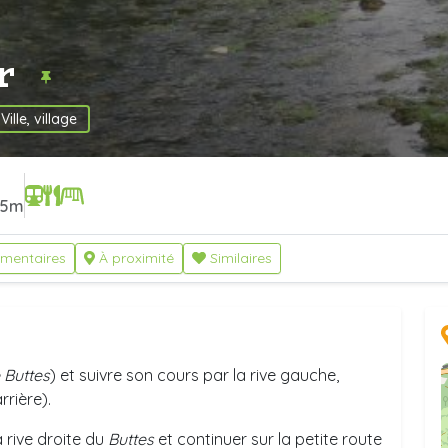
er
Ville, village
5m
mentaires
À proximité
Similaires
 Buttes
) et suivre son cours par la rive gauche,
rrière).
a rive droite du
Buttes
et continuer sur la petite route