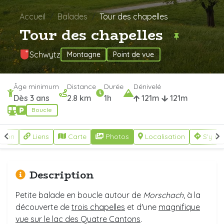
Accueil
Balades
Tour des chapelles
Tour des chapelles
Schwytz
Montagne
Point de vue
Âge minimum
Distance
Durée
Dénivelé
Dès 3 ans
2.8 km
1h
121m
121m
Boucle
ption
Liens
Carte
Photos
Localisation
S'y re
Description
Petite balade en boucle autour de
Morschach
, à la
découverte de
trois chapelles
et d'une
magnifique
vue sur le lac des Quatre Cantons
.