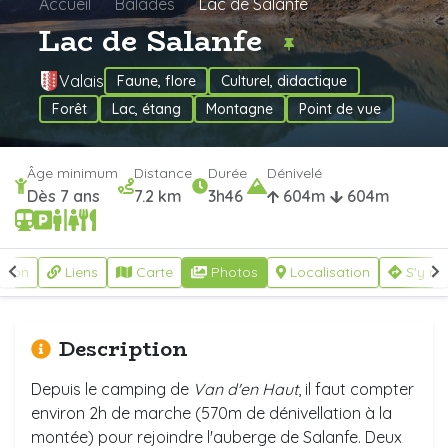
Accueil
Balades
Lac de Salanfe
Lac de Salanfe
Valais
Faune, flore
Culturel, didactique
Forêt
Lac, étang
Montagne
Point de vue
Âge minimum
Distance
Durée
Dénivelé
Dès 7 ans
7.2 km
3h46
604m
604m
ption
Liens
Carte
Photos
Localisation
S'y re
Description
Depuis le camping de
Van d'en Haut
, il faut compter
environ 2h de marche (570m de dénivellation à la
montée) pour rejoindre l'auberge de Salanfe. Deux