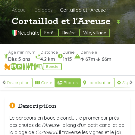
Accueil
Balades
Cortaillod et l'Areuse
Cortaillod et l'Areuse
Neuchâtel
Forêt
Rivière
Ville, village
Âge minimum
Distance
Durée
Dénivelé
Dès 5 ans
4.2 km
1h15
67m
66m
Boucle
Description
Carte
Photos
Localisation
S'y re
Description
Le parcours en boucle conduit le promeneur près
des chutes de
l'Areuse
, le long d'un petit canal et de
la plage de
Cortaillod
. Il traverse les vignes et le joli