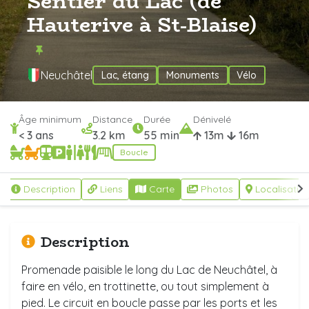
Sentier du Lac (de
Hauterive à St-Blaise)
Neuchâtel
Lac, étang
Monuments
Vélo
Âge minimum
Distance
Durée
Dénivelé
< 3 ans
3.2 km
55 min
13m
16m
Boucle
Description
Liens
Carte
Photos
Localisatio
Description
Promenade paisible le long du Lac de Neuchâtel, à
faire en vélo, en trottinette, ou tout simplement à
pied. Le circuit en boucle passe par les ports et les