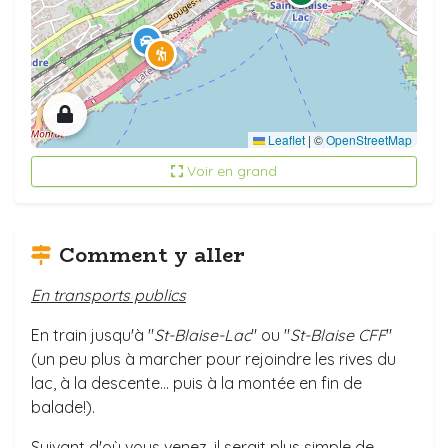
Leaflet
|
©
OpenStreetMap
Voir en grand
Comment y aller
En transports publics
En train jusqu'à "
St-Blaise-Lac
" ou "
St-Blaise CFF
"
(un peu plus à marcher pour rejoindre les rives du
lac, à la descente... puis à la montée en fin de
balade!).
Suivant d'où vous venez, il serait plus simple de