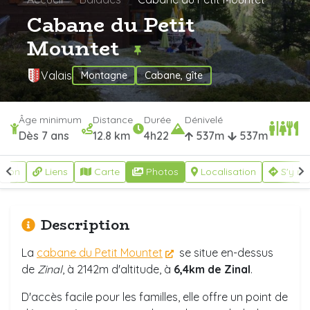
Cabane du Petit
Mountet
Valais
Montagne
Cabane, gîte
Âge minimum
Distance
Durée
Dénivelé
Dès 7 ans
12.8 km
4h22
537m
537m
ption
Liens
Carte
Photos
Localisation
S'y re
Description
La
cabane du Petit Mountet
se situe en-dessus
de
Zinal
, à 2142m d'altitude, à
6,4km de Zinal
.
D'accès facile pour les familles, elle offre un point de