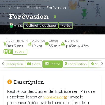
Accueil
Balades
Forêvasion
Forêvasion
Vaud
Culturel, didactique
Forêt
Âge minimum
Distance
Durée
Dénivelé
Dès 3 ans
1.9 km
35 min
43m
43m
Boucle
Description
Carte
Photos
Localisation
S'y re
Description
Réalisé par des classes de l'Etablissement Primaire
Pestalozzi, le sentier "
Forêvasion
" invite le
promeneur à découvrir la faune et la flore de la