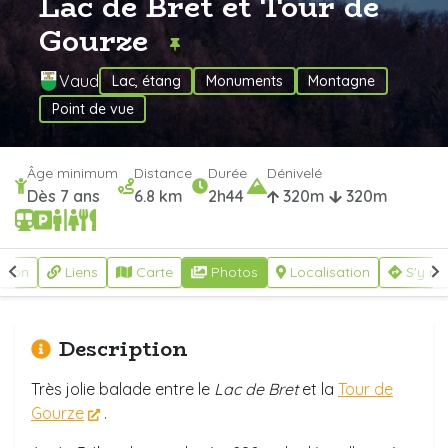
Lac de Bret et Tour de
Gourze
Vaud
Lac, étang
Monuments
Montagne
Point de vue
Âge minimum
Distance
Durée
Dénivelé
Dès 7 ans
6.8 km
2h44
320m
320m
ption
Liens
Carte
Photos
Localisation
S'y re
Description
Très jolie balade entre le
Lac de Bret
et la
Tour de
Gourze
.