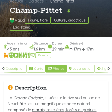
Accueil
Balades
Champ-Pittet
Champ-Pittet
Vaud
Faune, flore
Culturel, didactique
Lac, étang
Âge minimum
Distance
Durée
Dénivelé
< 3 ans
1.6 km
29 min
17m
17m
Boucle
Description
Carte
Photos
Localisation
S'y re
Description
La
Grande Cariçaie
, située sur la rive sud du lac de
Neuchâtel, est un magnifique espace naturel
composé de
marais, roselières, forêts et prairies
.