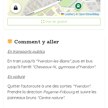
Leaflet
|
©
OpenStreetMap
Voir en grand
Comment y aller
En transports publics
En train jusqu'à
"Yverdon-les-Bains"
, puis en bus
jusqu'à l'arrêt
"Cheseaux-N., gymnase d'Yverdon"
.
En voiture
Quitter l'autoroute à une des sorties
"Yverdon"
.
Prendre la direction
Payerne-Fribourg
et suivre les
panneaux bruns
"Centre nature"
.