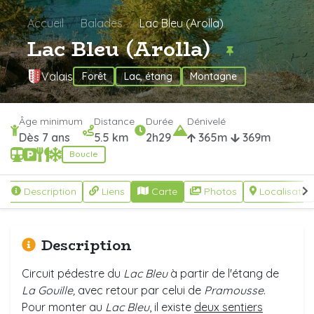
Accueil
Balades
Lac Bleu (Arolla)
Lac Bleu (Arolla)
Valais
Forêt
Lac, étang
Montagne
Âge minimum
Distance
Durée
Dénivelé
Dès 7 ans
5.5 km
2h29
365m
369m
Boucle
Description
Liens
Carte
Photos
Localisatio
Description
Circuit pédestre du
Lac Bleu
à partir de l'étang de
La Gouille,
avec retour par celui de
Pramousse
.
Pour monter au
Lac Bleu
, il existe
deux sentiers