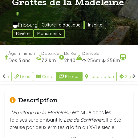
Grottes de la Madeleine
Fribourg
Culturel, didactique
Insolite
Rivière
Monuments
Âge minimum
Distance
Durée
Dénivelé
Dès 3 ans
7.2 km
2h40
256m
256m
ption
Liens
Carte
Photos
Localisation
S'y re
Description
L'
Ermitage de la Madeleine
est situé dans les
falaises surplombant le
Lac de Schiffenen
. Il a été
creusé par deux ermites à la fin du XVIIe siècle.