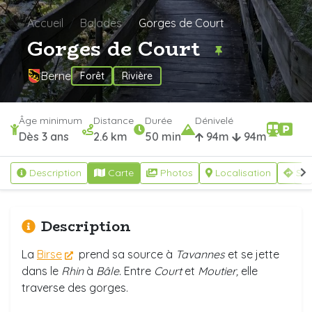
Accueil
Balades
Gorges de Court
Gorges de Court
Berne
Forêt
Rivière
Âge minimum
Distance
Durée
Dénivelé
Dès 3 ans
2.6 km
50 min
94m
94m
Description
Carte
Photos
Localisation
S'y
Description
La
Birse
prend sa source à
Tavannes
et se jette
dans le
Rhin
à
Bâle.
Entre
Court
et
Moutier,
elle
traverse des gorges.