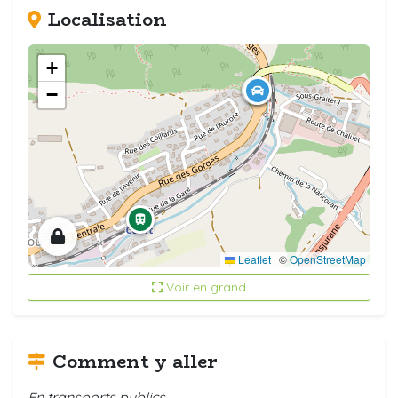
Localisation
+
−
Leaflet
|
©
OpenStreetMap
Voir en grand
Comment y aller
En transports publics