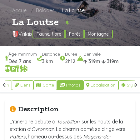
Accueil
Balades
La Loutse
La Loutse
Valais
Faune, flore
Forêt
Montagne
Âge minimum
Distance
Durée
Dénivelé
Dès 7 ans
3 km
2h12
319m
319m
ption
Liens
Carte
Photos
Localisation
S'y re
Description
L'itinéraire débute à
Tourbillon
, sur les hauts de la
station d'
Ovronnaz
. Le chemin damé se dirige vers
Patiers
, hameau au-dessus des
Mayens-de-