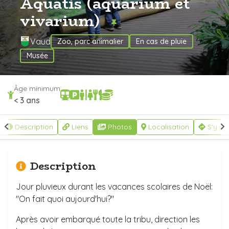
Aquatis (aquarium et
vivarium)
Vaud
Zoo, parc animalier
En cas de pluie
Musée
Âge minimum
< 3 ans
Description
Liens
Photos
Localisation
S'y re
Description
Jour pluvieux durant les vacances scolaires de Noël:
"On fait quoi aujourd'hui?"
Après avoir embarqué toute la tribu, direction les