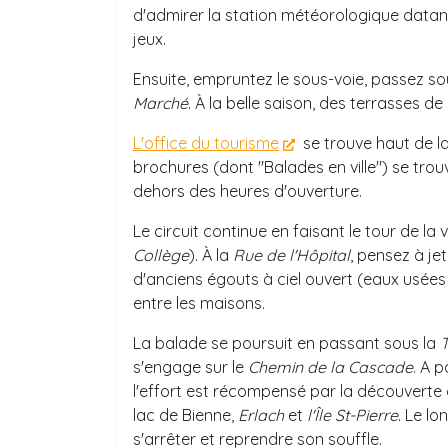
d'admirer la station météorologique datant
jeux.
Ensuite, empruntez le sous-voie, passez so
Marché
. À la belle saison, des terrasses d
L'office du tourisme
se trouve haut de l
brochures (dont "Balades en ville") se tro
dehors des heures d'ouverture.
Le circuit continue en faisant le tour de la viei
Collège
). À la
Rue de l'Hôpital
, pensez à je
d'anciens
é
gouts
à
ciel ouvert (eaux us
é
es
entre les maisons.
La balade se poursuit en passant sous la
s'engage sur le
Chemin de la Cascade
. A p
l'effort est récompensé par la découverte 
lac de Bienne,
Erlach
et
l'Île St-Pierre
. Le l
s'arrêter et reprendre son souffle.