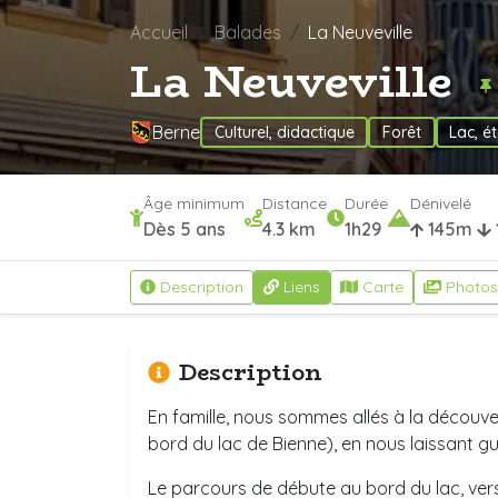
Accueil
Balades
La Neuveville
La Neuveville
Berne
Culturel, didactique
Forêt
Lac, é
Âge minimum
Distance
Durée
Dénivelé
Dès 5 ans
4.3 km
1h29
145m
Description
Liens
Carte
Photos
Description
En famille, nous sommes allés à la découv
bord du lac de Bienne), en nous laissant gui
Le parcours de débute au bord du lac, ve