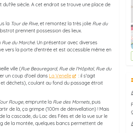
 du19e siècle. A cet endroit se trouve une place de
us la
Tour de Rive
, et remontez la très jolie
Rue du
e bistrot prennent possession des lieux.
a
Rue du Marché
. Un présentoir avec diverses
uve vers la porte d'entrée et est accessible même en
lle ville (
Rue Beauregard, Rue de l'Hôpital, Rue du
ter un coup d'oeil
dans
La Venelle
: il s'agit
 et d
é
chets), coulant au fond du passage
é
troit
Tour Rouge
, emprunte la
Rue des Mornets
, puis
artir de là, ça grimpe (100m de dénivellation) ! Mais
de la cascade, du Lac des Fées et de la vue sur le
ong de la montée, quelques bancs permettent de