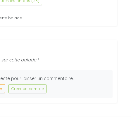
outes les photos (23)
ette balade.
sur cette balade !
ecté pour laisser un commentaire.
er
Créer un compte