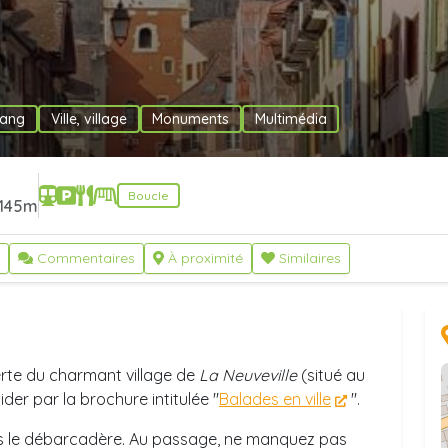
tang
Ville, village
Monuments
Multimédia
Boucle
145m
Commentaires
À proximité
Similaires
erte du charmant village de
La Neuveville
(situé au
der par la brochure intitulée "
Balades en ville
".
rs le débarcadère. Au passage, ne manquez pas