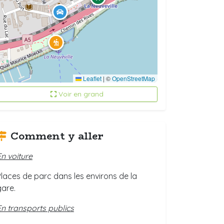
Leaflet
|
©
OpenStreetMap
Voir en grand
Comment y aller
En voiture
Places de parc dans les environs de la
gare.
En transports publics