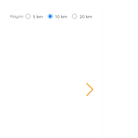
Rayon :
5 km
10 km
20 km