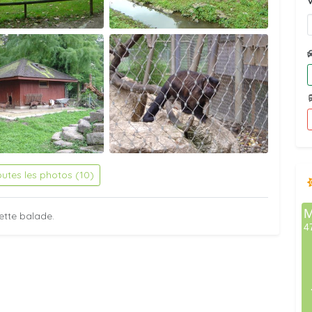
V
outes les photos (10)
ette balade.