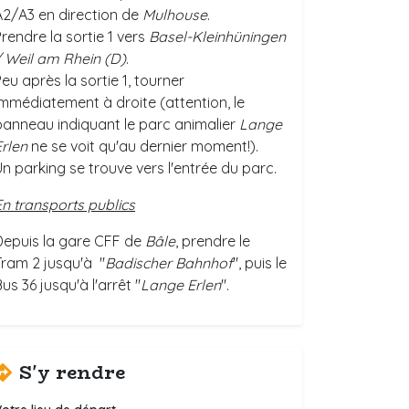
A2/A3 en direction de
Mulhouse
.
Prendre la sortie 1 vers
Basel-Kleinhüningen
/ Weil am Rhein (D)
.
eu après la sortie 1, tourner
immédiatement à droite (attention, le
panneau indiquant le parc animalier
Lange
Erlen
ne se voit qu'au dernier moment!).
Un parking se trouve vers l'entrée du parc.
En transports publics
Depuis la gare CFF de
Bâle
, prendre le
Tram 2 jusqu'à "
Badischer Bahnhof
", puis le
us 36 jusqu'à l'arrêt "
Lange Erlen
".
S'y rendre