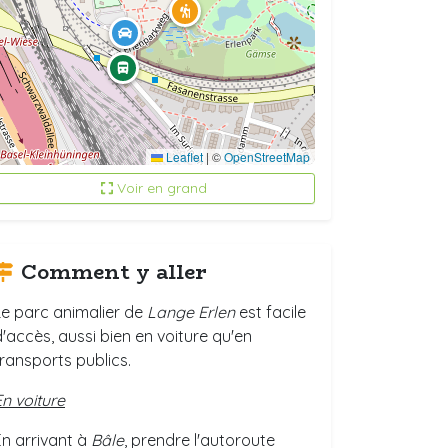
Leaflet
|
©
OpenStreetMap
Voir en grand
Comment y aller
Le parc animalier de
Lange Erlen
est facile
d'accès, aussi bien en voiture qu'en
transports publics.
En voiture
En arrivant à
Bâle
, prendre l'autoroute