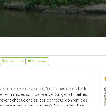
À proximité
Similaires
véritable écrin de verdure, à deux pas de la ville de
spèces animales sont à observer (singes, chouettes,
). Devant chaque enclos, des panneaux donnent des
ment seulement en allemand). Dans le parc il y a