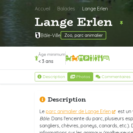
Accueil
Balades
Lange Erlen
Lange Erlen
Bâle-Ville
Zoo, parc animalier
Âge minimum
< 3 ans
Description
Photos
Commentaires
Description
Le
parc animalier de Lange Erlen
est un 
Bâle
. Dans l'enceinte du parc, plusieurs e
sangliers, chèvres, poneys, canards, etc.
informations sur les animaux (malheureuse