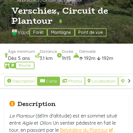
Verschiez, Circuit de
Plantour
Vaud
Forêt
Montagne
Point de vue
Âge minimum
Distance
Durée
Dénivelé
Dès 5 ans
3.1 km
1h15
192m
192m
Boucle
Description
Carte
Photos
Localisation
S'y
Description
Le Plantour
(661m d'altitude) est en sommet situé
entre
Aigle
et
Ollon.
Un sentier pédestre en fait le
tour, en passant par le
Belvédère du Plantour
.