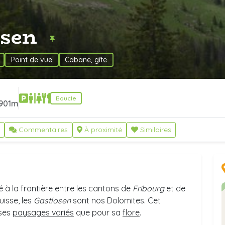
osen
Point de vue
Cabane, gîte
Boucle
901m
Commentaires
À proximité
Similaires
é à la frontière entre les cantons de
Fribourg
et de
uisse, les
Gastlosen
sont nos Dolomites. Cet
 ses
paysages variés
que pour sa
flore
.