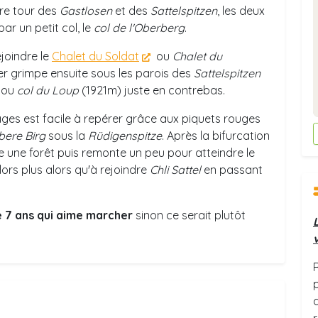
aire tour des
Gastlosen
et des
Sattelspitzen
, les deux
ar un petit col, le
col de l'Oberberg
.
joindre le
Chalet du Soldat
ou
Chalet du
ier grimpe ensuite sous les parois des
Sattelspitzen
ou
col du Loup
(1921m) juste en contrebas.
ges est facile à repérer grâce aux piquets rouges
bere Birg
sous la
Rüdigenspitze
. Après la bifurcation
rse une forêt puis remonte un peu pour atteindre le
 alors plus alors qu'à rejoindre
Chli Sattel
en passant
e 7 ans qui aime marcher
sinon ce serait plutôt