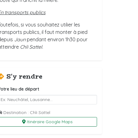
oute qui franchit la rivière.
En transports publics
outefois, si vous souhaitez utilier les
transports publics, il faut monter à pied
depuis
Jaun
pendant environ 1h30 pour
atteindre
Chli Sattel
.
S'y rendre
otre lieu de départ
Destination : Chli Sattel
Itinéraire Google Maps