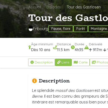
Accueil
Balades
Tour des Gastlosen
Tour des Gastl
Fribourg
Faune, flore
Forêt
Montagne
Âge minimum
Distance
Durée
Dénivelé
Dès 10 ans
11.5 km
4h35
917m
Description
Liens
Carte
Photos
Description
Le splendide
massif des Gastlosen
est situ
Berne
. Il est bien connu des grimpeurs de S
itinéraire est remarquable aussi bien pour