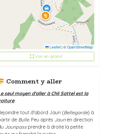
Leaflet
|
©
OpenStreetMap
Voir en grand
Comment y aller
Le seul moyen d'aller à Chli Sattel est la
voiture
Rejoindre tout d'abord Jaun (
Bellegarde
) à
partir de
Bulle
. Peu après
Jaun
en direction
du
Jaunpass
prendre à droite la petite