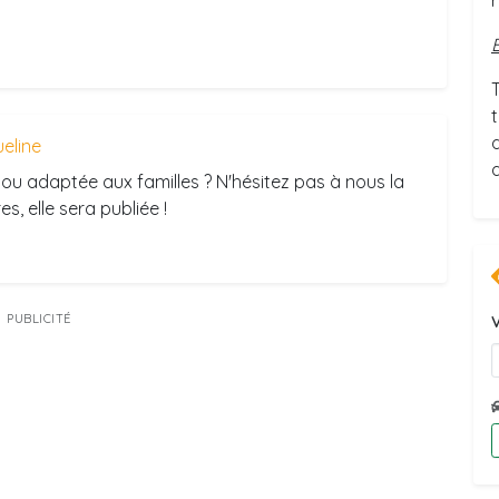
r
T
eline
ou adaptée aux familles ? N'hésitez pas à nous la
s, elle sera publiée !
PUBLICITÉ
V