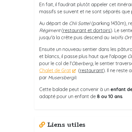
En fait, il faudrait plutôt appeler cet itinér
massifs se suivent et ne sont séparés que p
Au départ de
Chli Sattel
(parking 1430m), re
Régiment
(
restaurant et dortoirs
). Le sent
jusqu'à la crête puis descend au
Wolfs Ort
Ensuite un nouveau sentier dans les pâtura
et blancs, il passe plus haut que l'alpage
O
pour le col de l'
Oberberg
, le sentier trave
Chalet de Grat
(
restaurant
). Il ne reste
par
Musersbergli
.
Cette balade peut convenir à un
enfant d
adapté pour un enfant de
8 ou 10 ans
.
Liens utiles