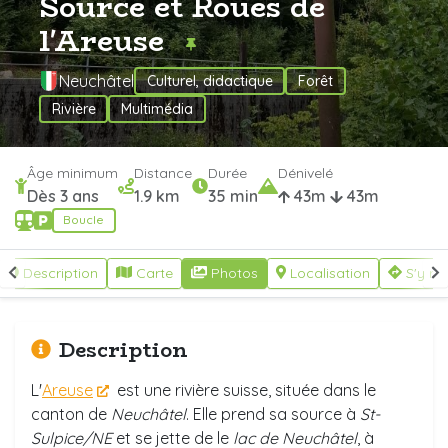
Source et Roues de
l'Areuse
Neuchâtel
Culturel, didactique
Forêt
Rivière
Multimédia
Âge minimum
Distance
Durée
Dénivelé
Dès 3 ans
1.9 km
35 min
43m
43m
Boucle
Description
Carte
Photos
Localisation
S'y re
Description
L'
Areuse
est une rivière suisse, située dans le
canton de
Neuchâtel
. Elle prend sa source à
St-
Sulpice/NE
et se jette de le
lac de Neuchâtel
, à