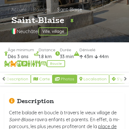
Accueil
Balades
Saint-Blaise
Saint-Blaise
Neuchâtel
Ville, village
Âge minimum
Distance
Durée
Dénivelé
Dès 3 ans
1.8 km
33 min
43m
44m
Boucle
Description
Carte
Photos
Localisation
S'y re
Description
Cette balade en boucle à travers le vieux village de
Saint-Blaise
ravira enfants et parents. En effet, à mi-
parcours, les plus jeunes profiteront de la
place de