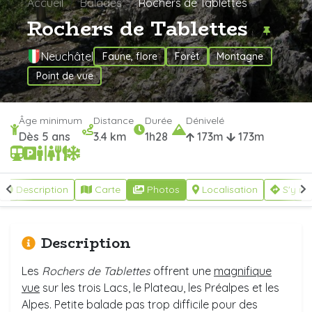
Accueil
Balades
Rochers de Tablettes
Rochers de Tablettes
Neuchâtel
Faune, flore
Forêt
Montagne
Point de vue
Âge minimum
Distance
Durée
Dénivelé
Dès 5 ans
3.4 km
1h28
173m
173m
Description
Carte
Photos
Localisation
S'y re
Description
Les
Rochers de Tablettes
offrent une
magnifique
vue
sur les trois Lacs, le Plateau, les Préalpes et les
Alpes. Petite balade pas trop difficile pour des