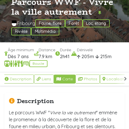
Parcours WWF - Vivre
la ville autrement
Fribourg
Faune, flore
Forêt
Lac, étang
Rivière
Multimédia
Âge minimum
Distance
Durée
Dénivelé
Dès 7 ans
7.9 km
2h41
205m
215m
Boucle
Description
Liens
Carte
Photos
Localisatio
Description
Le parcours WWF "
Vivre la vie autrement
" emmène
le promeneur à la découverte de la flore et de la
faune en milieu urbain, à Fribourg et ses alentours.